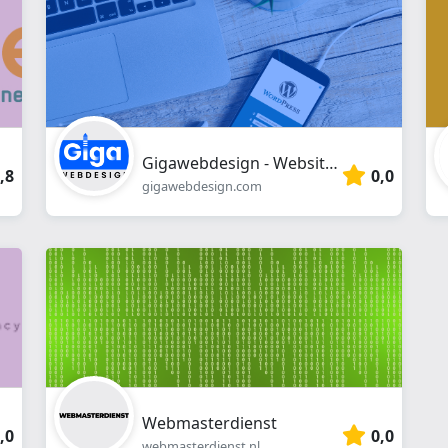
Gigawebdesign - Website laten maken
,8
0,0
gigawebdesign.com
Webmasterdienst
,0
0,0
webmasterdienst.nl