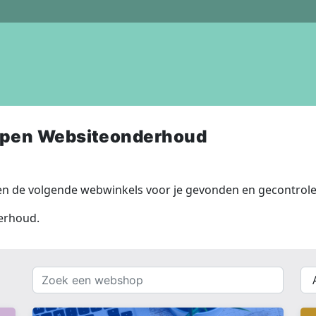
open Websiteonderhoud
 de volgende webwinkels voor je gevonden en gecontrolee
erhoud.
Zoek
{{
een
__(
webshop
}}