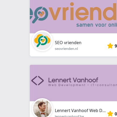
SEO vrienden
9
seovrienden.nl
Lennert Vanhoof Web Development - IT-consultancy
0
lennertvanhoof.be