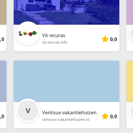
Vlc-ecuras
,0
0,0
vlc-ecuras.info
Ventoux-vakantiehuizen
,0
0,0
ventoux-vakantiehuizen.nl