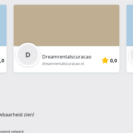
Dreamrentalscuracao
,0
0,0
dreamrentalscuracao.nl
wbaarheid zien!
oeiend netwerk