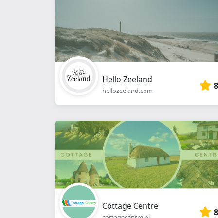
Hello Zeeland
8
hellozeeland.com
Cottage Centre
8
cottagecentre.nl