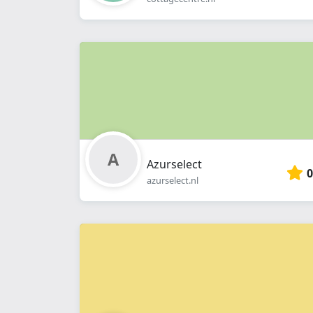
Azurselect
0
azurselect.nl