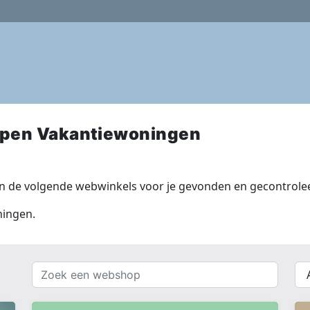
open Vakantiewoningen
 de volgende webwinkels voor je gevonden en gecontrolee
ningen.
Zoek
{{
een
__(
webshop
}}