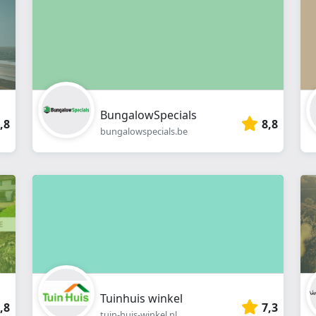
BungalowSpecials
,8
8,8
bungalowspecials.be
Tuinhuis winkel
,8
7,3
tuin-huis-winkel.nl