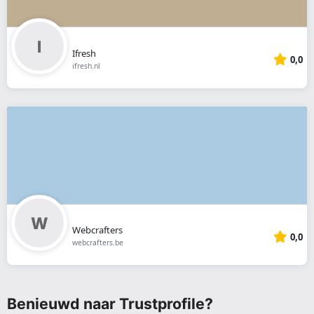
Ifresh
0,0
ifresh.nl
Webcrafters
0,0
webcrafters.be
Benieuwd naar Trustprofile?