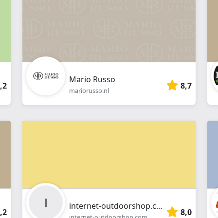
Mario Russo
,2
8,7
mariorusso.nl
internet-outdoorshop.com/de
,2
8,0
internet-outdoorshop.com