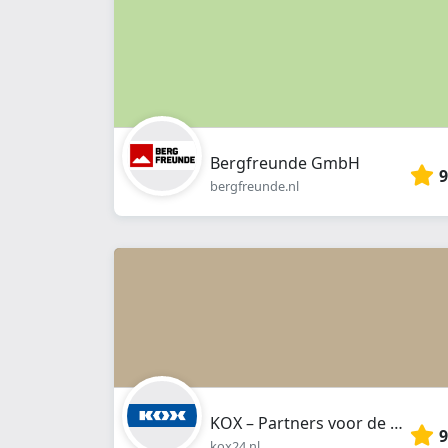
Bergfreunde GmbH
9
bergfreunde.nl
KOX – Partners voor de Bosbouw en Tuin
9
kox24.nl