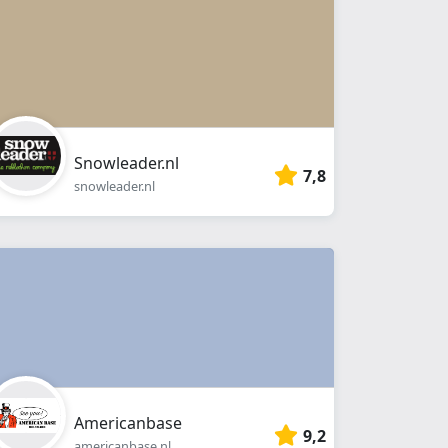
Snowleader.nl
7,8
snowleader.nl
Americanbase
9,2
americanbase.nl