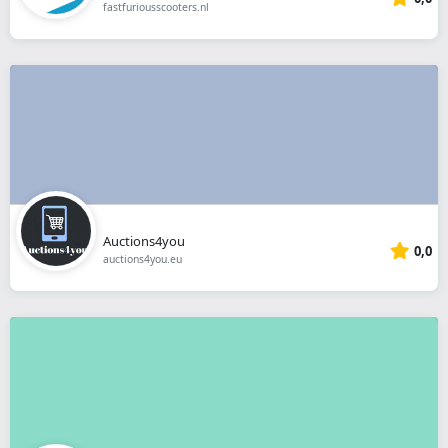
fastfuriousscooters.nl
Auctions4you
0,0
auctions4you.eu