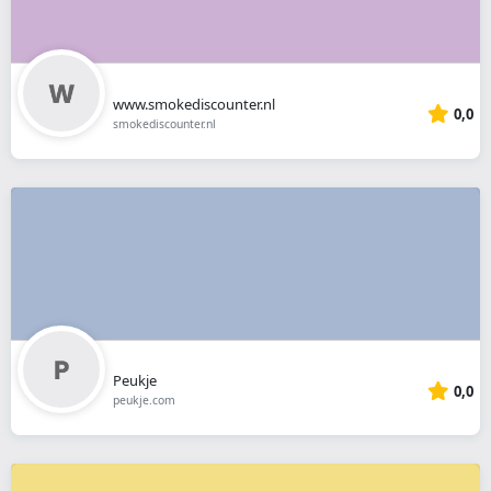
www.smokediscounter.nl
0,0
smokediscounter.nl
Peukje
0,0
peukje.com