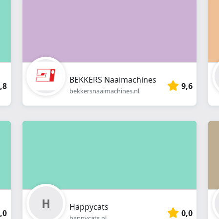
BEKKERS Naaimachines
,8
9,6
bekkersnaaimachines.nl
Happycats
,0
0,0
happycats.nl