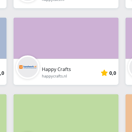
Happy Crafts
,0
0,0
happycrafts.nl