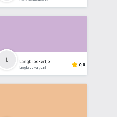
Langbroekertje
0,0
langbroekertje.nl