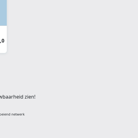
,0
wbaarheid zien!
oeiend netwerk