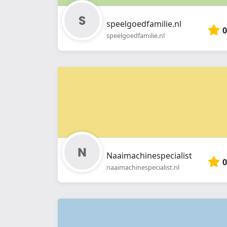
speelgoedfamilie.nl
0
speelgoedfamilie.nl
Naaimachinespecialist
0
naaimachinespecialist.nl