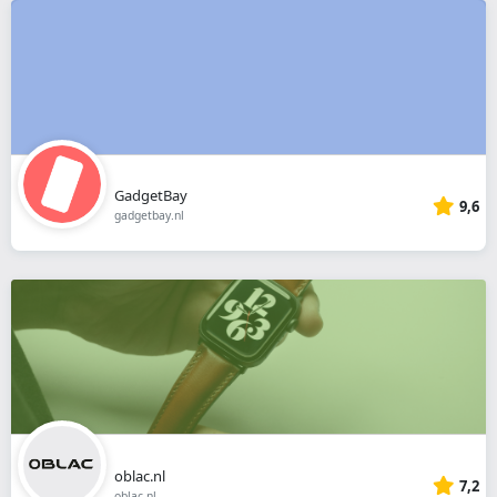
GadgetBay
9,6
gadgetbay.nl
oblac.nl
7,2
oblac.nl