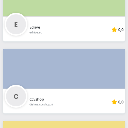
Edrive
0,0
edrive.eu
Ccvshop
0,0
diskus.ccvshop.nl