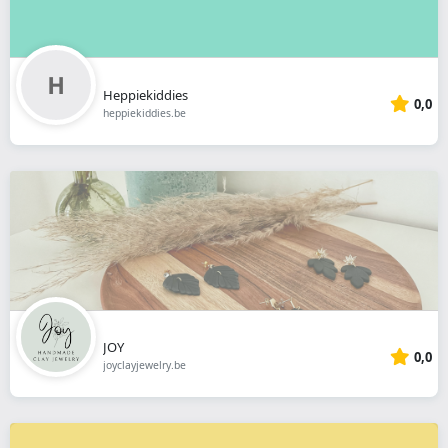
Heppiekiddies
0,0
heppiekiddies.be
JOY
0,0
joyclayjewelry.be