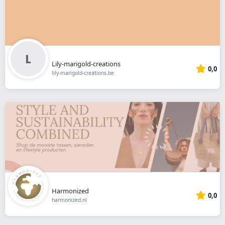
Lily-marigold-creations
0,0
lily-marigold-creations.be
Harmonized
0,0
harmonized.nl