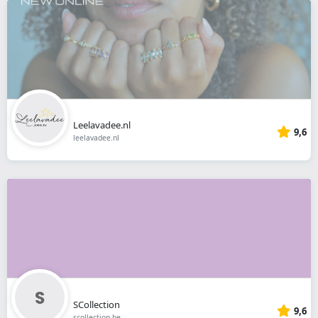
Leelavadee.nl
9,6
leelavadee.nl
SCollection
9,6
scollection.be