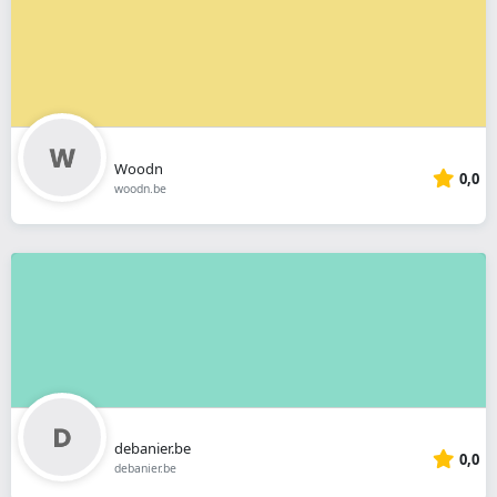
Woodn
0,0
woodn.be
debanier.be
0,0
debanier.be