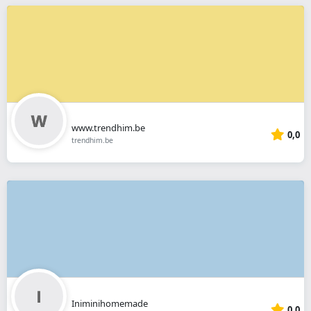
www.trendhim.be
0,0
trendhim.be
Iniminihomemade
0,0