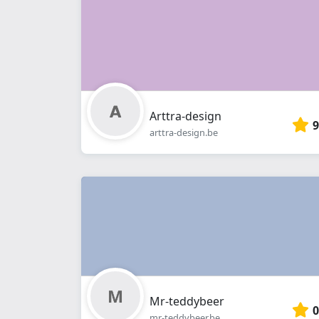
Arttra-design
9
arttra-design.be
Mr-teddybeer
0
mr-teddybeer.be