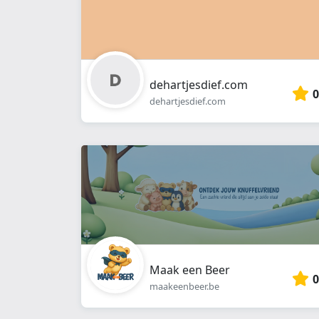
dehartjesdief.com
0
dehartjesdief.com
Maak een Beer
0
maakeenbeer.be