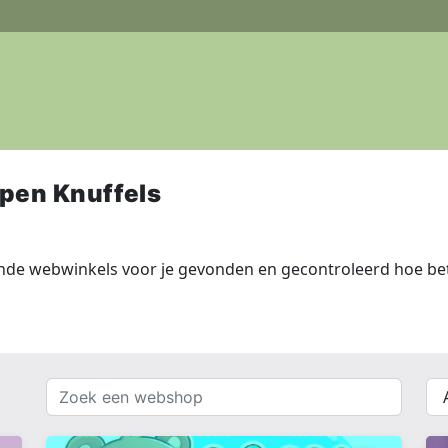
pen Knuffels
nde webwinkels voor je gevonden en gecontroleerd hoe bet
Zoek
{{
een
__(
webshop
}}