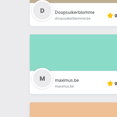
Doopsuikerblomme
0
doopsuikerblomme.be
maximus.be
0
maximus.be