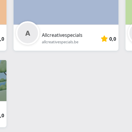
Allcreativespecials
,0
0,0
allcreativespecials.be
,0