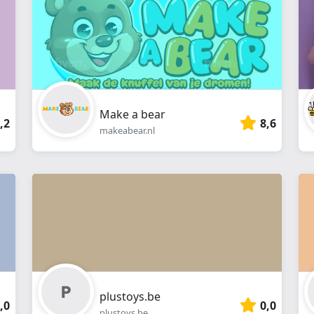
Make a bear
,2
8,6
makeabear.nl
plustoys.be
,0
0,0
plustoys.be