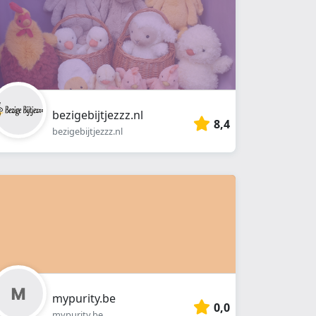
bezigebijtjezzz.nl
8,4
bezigebijtjezzz.nl
mypurity.be
0,0
mypurity.be