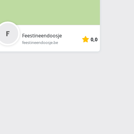
Feestineendoosje
0,0
feestineendoosje.be