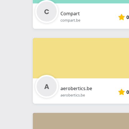
Compart
0
compart.be
aerobertics.be
0
aerobertics.be