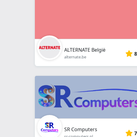
ALTERNATE België
8
alternate.be
SR Computers
7
sr-computers.nl