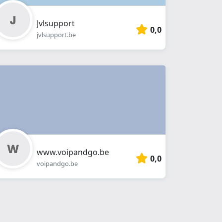
Jvlsupport
0,0
jvlsupport.be
www.voipandgo.be
0,0
voipandgo.be