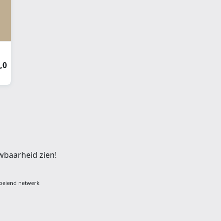
,0
wbaarheid zien!
oeiend netwerk