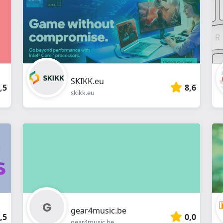
SKIKK.eu
,5
8,6
skikk.eu
gear4music.be
,5
0,0
gear4music.be