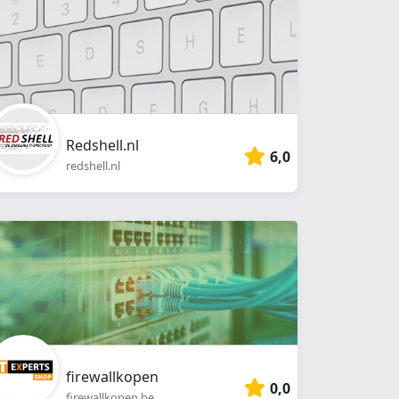
Redshell.nl
6,0
redshell.nl
firewallkopen
0,0
firewallkopen.be