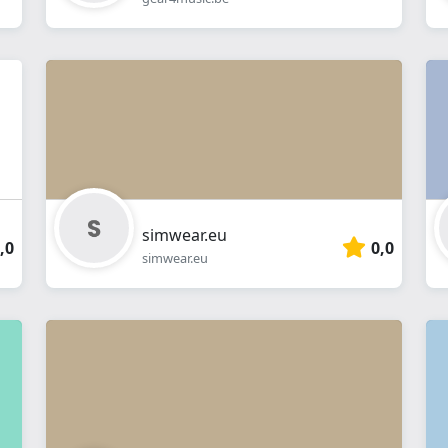
simwear.eu
,0
0,0
simwear.eu