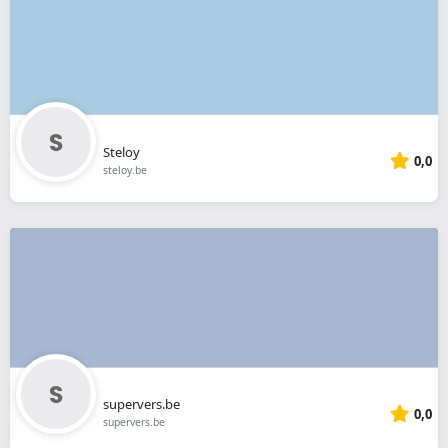
Steloy
0,0
steloy.be
supervers.be
0,0
supervers.be