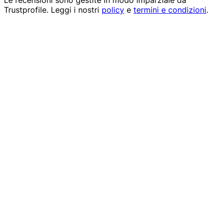
Le recensioni sono gestite in modo imparziale da
Trustprofile
. Leggi i nostri
policy
e
termini e condizioni
.