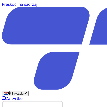
Preskoči na sadržaj
Hrvatski
Za tvrtke