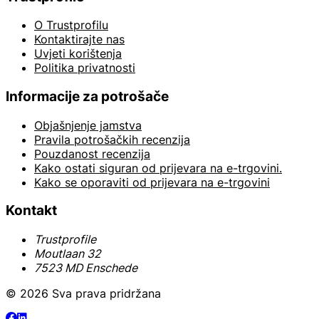
O Trustprofilu
Kontaktirajte nas
Uvjeti korištenja
Politika privatnosti
Informacije za potrošače
Objašnjenje jamstva
Pravila potrošačkih recenzija
Pouzdanost recenzija
Kako ostati siguran od prijevara na e-trgovini.
Kako se oporaviti od prijevara na e-trgovini
Kontakt
Trustprofile
Moutlaan 32
7523 MD Enschede
© 2026 Sva prava pridržana