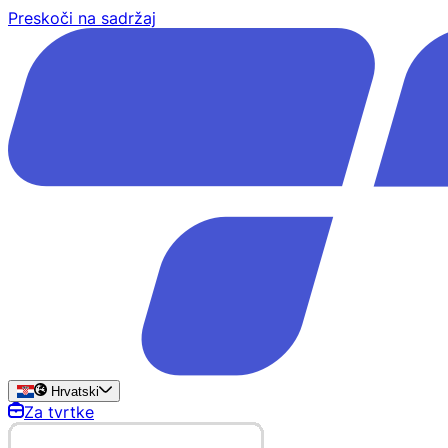
Preskoči na sadržaj
Hrvatski
Za tvrtke