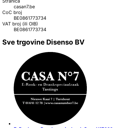
Stranica
casan7.be
CoC broj
BE0861773734
VAT broj (ili OIB)
BE0861773734
Sve trgovine Disenso BV