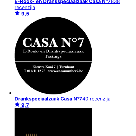
E-Rook- en Drankspeciaalzaak Casa N°7
838
recenzija
9,5
Drankspeciaalzaak Casa N°7
40 recenzija
9,7