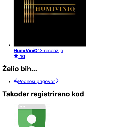
HumiViniQ
13 recenzija
10
Želio bih...
Podnesi prigovor
Također registrirano kod