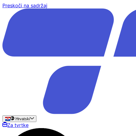
Preskoči na sadržaj
Hrvatski
Za tvrtke