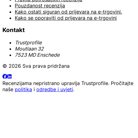
Pouzdanost recenzija
Kako ostati siguran od prijevara na e-trgovini.
Kako se oporaviti od prijevara na e-trgovini
Kontakt
Trustprofile
Moutlaan 32
7523 MD Enschede
© 2026 Sva prava pridržana
Recenzijama nepristrano upravlja
Trustprofile
. Pročitajte
naše
politika
i
odredbe i uvjeti
.