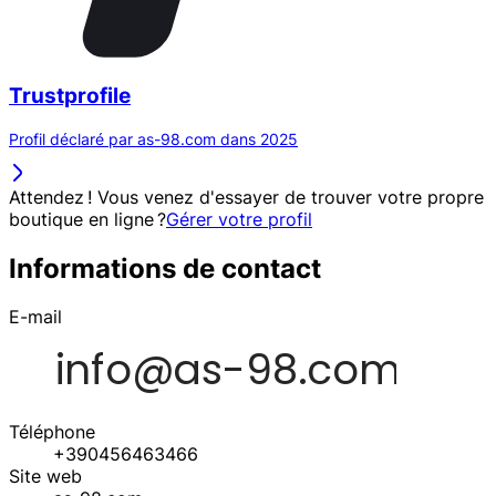
Trustprofile
Profil déclaré par as-98.com dans 2025
Attendez ! Vous venez d'essayer de trouver votre propre
boutique en ligne ?
Gérer votre profil
Informations de contact
E-mail
Téléphone
+390456463466
Site web