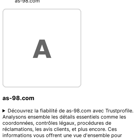
as-98.com
as-98.com
Découvrez la fiabilité de as-98.com avec Trustprofile.
Analysons ensemble les détails essentiels comme les
coordonnées, contrôles légaux, procédures de
réclamations, les avis clients, et plus encore. Ces
informations vous offrent une vue d'ensemble pour