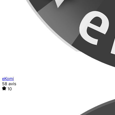
eKomi
58 avis
10