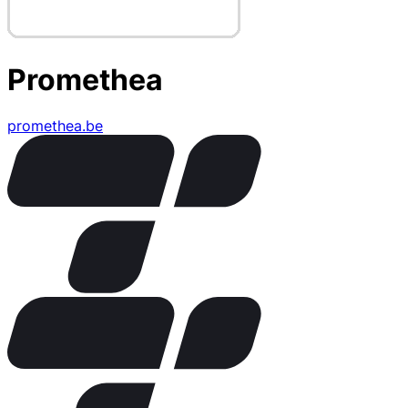
Promethea
promethea.be