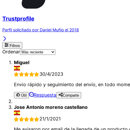
Trustprofile
Perfil solicitado por Daniel Muñio el 2018
Filtros
Ordenar
Miguel
30/4/2023
Envio rápido y seguimiento del envío, en todo mom
Respuesta
Útil
Comparte
Jose Antonio moreno castellano
21/1/2021
Me avisaron por email de la llegada de un producto q