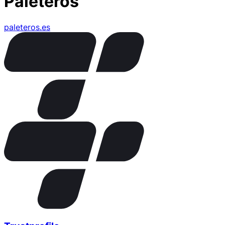
Paleteros
paleteros.es