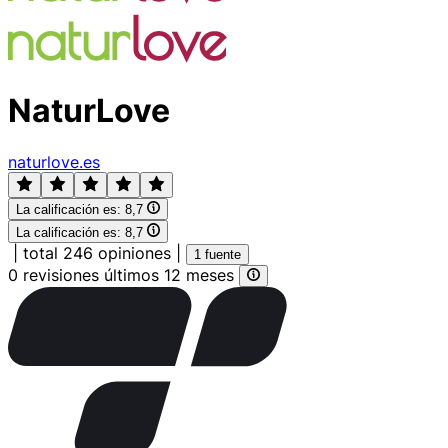
NaturLove
naturlove.es
La calificación es:
8,7
La calificación es:
8,7
|
total 246 opiniones
|
1 fuente
0 revisiones últimos 12 meses