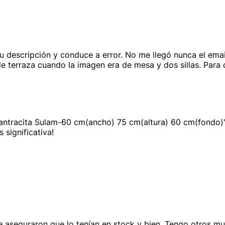
u descripción y conduce a error. No me llegó nunca el emai
terraza cuando la imagen era de mesa y dos sillas. Para d
ro antracita Sulam-60 cm(ancho) 75 cm(altura) 60 cm(fondo
 significativa!
aseguraron que lo tenían en stock y bien. Tengo otros mu