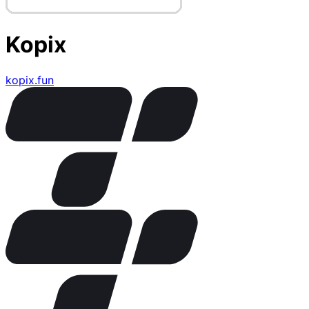
Kopix
kopix.fun