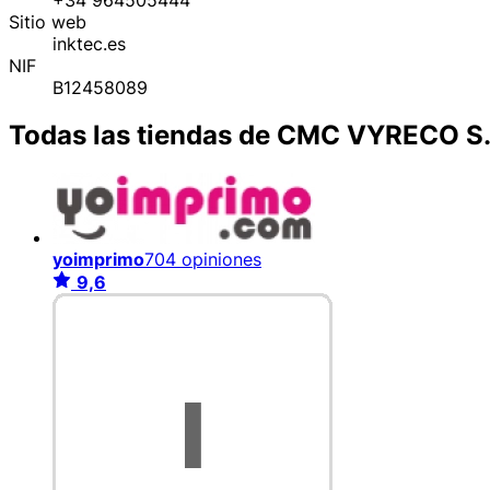
Sitio web
inktec.es
NIF
B12458089
Todas las tiendas de CMC VYRECO S.
yoimprimo
704 opiniones
9,6