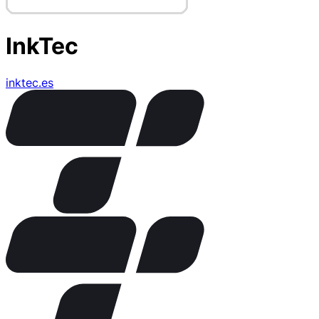
InkTec
inktec.es