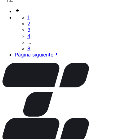
1
2
3
4
...
8
Página siguiente