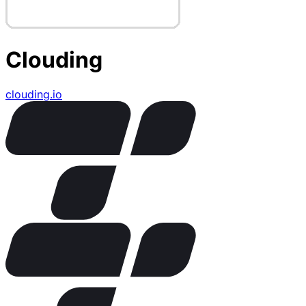
Clouding
clouding.io