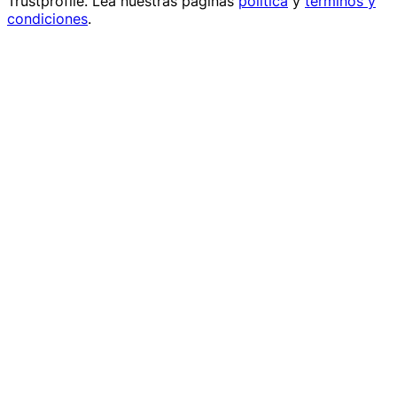
Trustprofile
. Lea nuestras páginas
política
y
términos y
condiciones
.