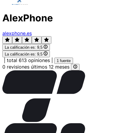
AlexPhone
alexphone.es
La calificación es:
9,5
La calificación es:
9,5
|
total 613 opiniones
|
1 fuente
0 revisiones últimos 12 meses