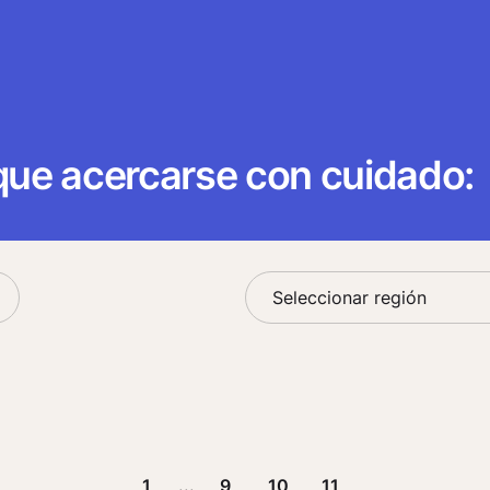
 que acercarse con cuidado:
1
...
9
10
11