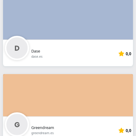
Dase
0,0
dase.es
Greendream
0,0
greendream.es