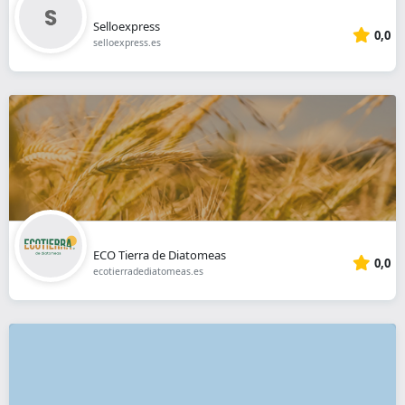
Selloexpress
0,0
selloexpress.es
ECO Tierra de Diatomeas
0,0
ecotierradediatomeas.es