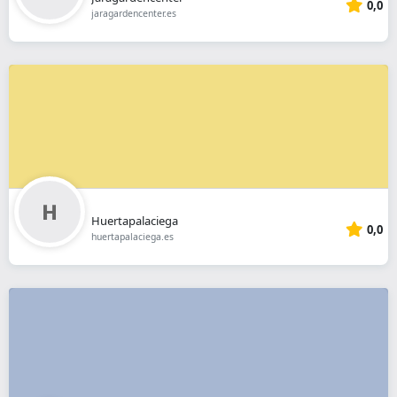
0,0
jaragardencenter.es
Huertapalaciega
0,0
huertapalaciega.es