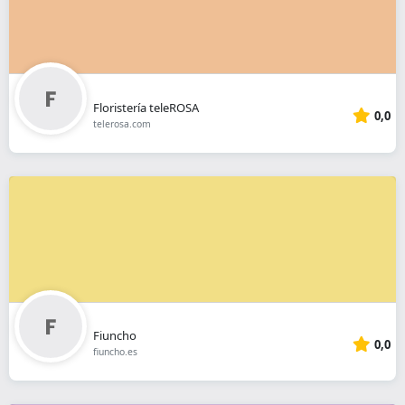
Floristería teleROSA
0,0
telerosa.com
Fiuncho
0,0
fiuncho.es