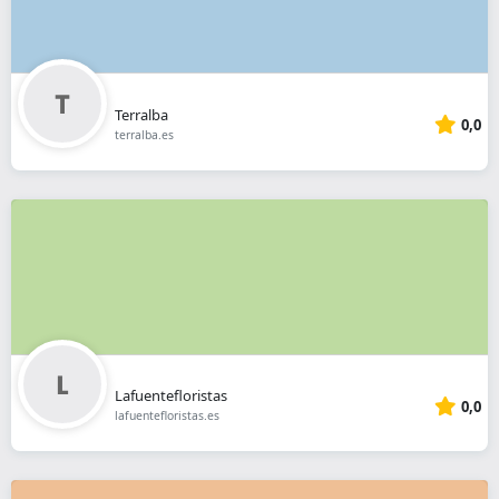
Terralba
0,0
terralba.es
Lafuentefloristas
0,0
lafuentefloristas.es