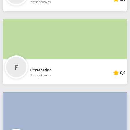
larosadeoro.es
Florespatino
0,0
florespatino.es