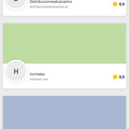
Distribucioneselcanarino
0,0
distribucioneselcanarino.es
Hortelan
0,0
hortelan.com