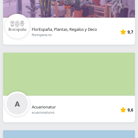
FlorEspaña, Plantas, Regalos y Deco
9,7
florespana.es
Acuarionatur
9,6
acuarionatur.es