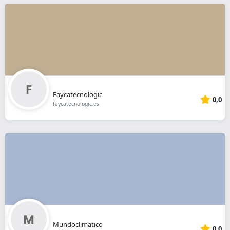
Faycatecnologic
0,0
faycatecnologic.es
Mundoclimatico
0,0