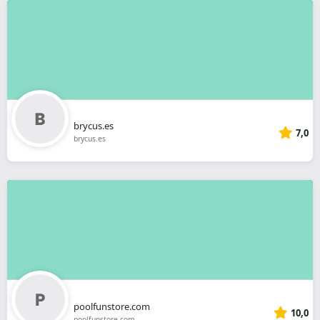
brycus.es
7,0
brycus.es
poolfunstore.com
10,0
poolfunstore.com