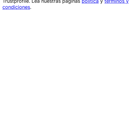
Trustprofile
. Lea nuestras páginas
política
y
términos y
condiciones
.