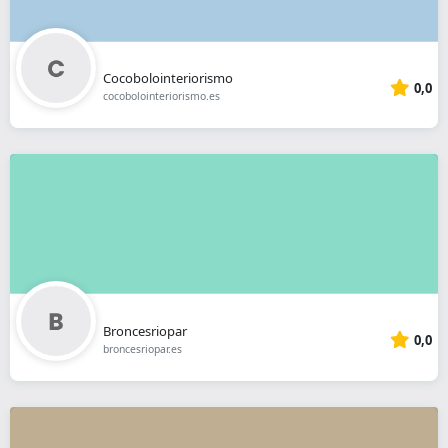
Cocobolointeriorismo
0,0
cocobolointeriorismo.es
Broncesriopar
0,0
broncesriopar.es