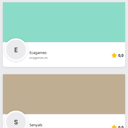
Ecagames
0,0
ecagames.es
Senyals
0,0