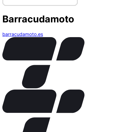
Barracudamoto
barracudamoto.es