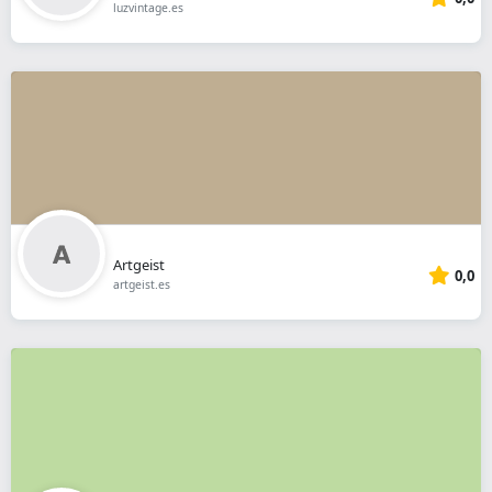
luzvintage.es
Artgeist
0,0
artgeist.es