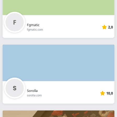
Fgmatic
2,0
fgmatic.com
Sorolla
10,0
sorolla.com