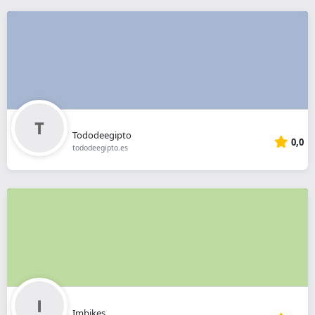
Tododeegipto
0,0
tododeegipto.es
Imbikes