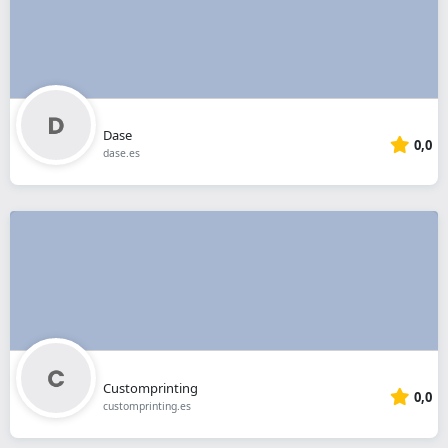
Dase
0,0
dase.es
Customprinting
0,0
customprinting.es