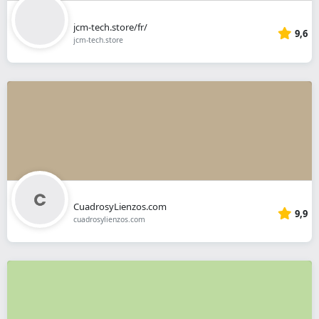
jcm-tech.store/fr/
9,6
jcm-tech.store
CuadrosyLienzos.com
9,9
cuadrosylienzos.com