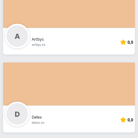
Artbys
0,0
artbys.es
Delex
0,0
delex.es