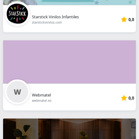
Starstick Vinilos Infantiles
0,0
starstickvinilos.com
Webmatel
0,0
webmatel.es