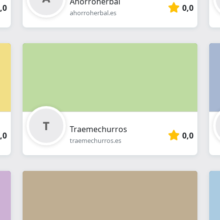
Ahorroherbal
,0
0,0
ahorroherbal.es
Traemechurros
,0
0,0
traemechurros.es