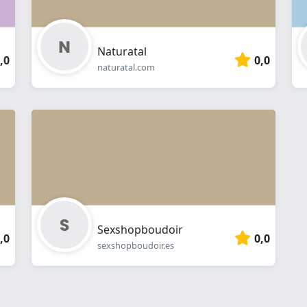
Naturatal
,0
0,0
naturatal.com
Sexshopboudoir
,0
0,0
sexshopboudoir.es