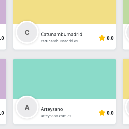
Catunambumadrid
,0
0,0
catunambumadrid.es
Arteysano
,0
0,0
arteysano.com.es