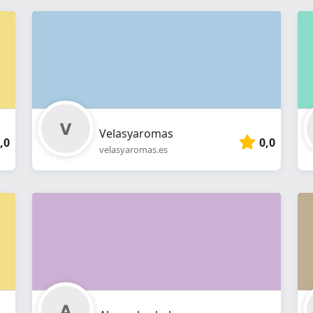
Velasyaromas
,0
0,0
velasyaromas.es