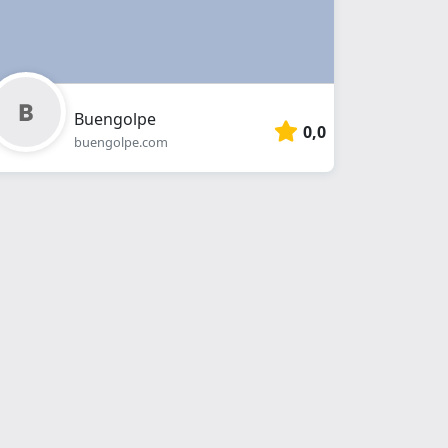
Buengolpe
0,0
buengolpe.com