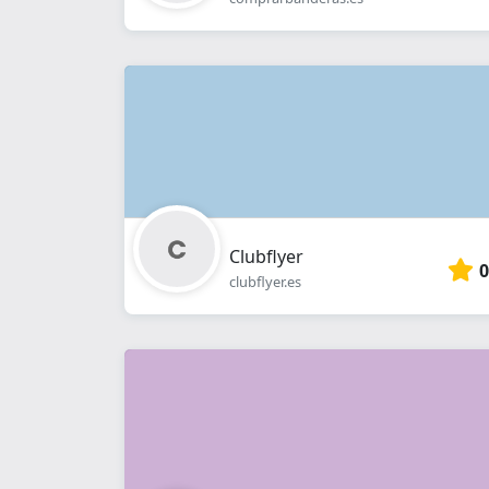
Clubflyer
0
clubflyer.es