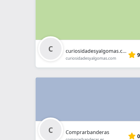
curiosidadesyalgomas.com
9
curiosidadesyalgomas.com
Comprarbanderas
0
comprarbanderas.es