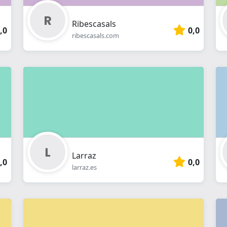
Ribescasals
,0
0,0
ribescasals.com
Larraz
,0
0,0
larraz.es