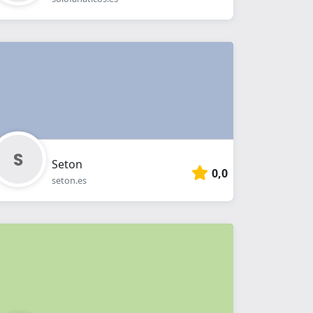
Seton
0,0
seton.es