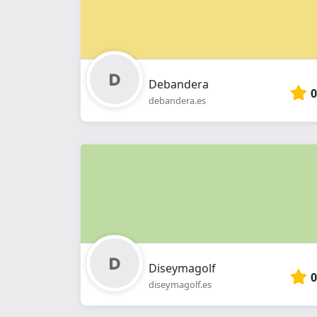
Debandera
0
debandera.es
Diseymagolf
0
diseymagolf.es