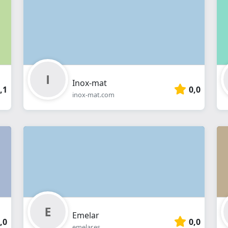
online
Inox-mat
,1
0,0
inox-mat.com
Emelar
,0
0,0
emelar.es