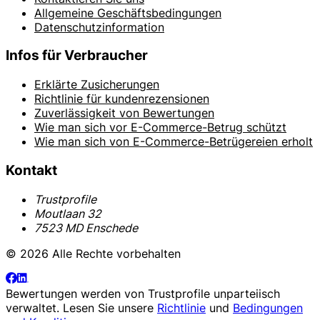
Allgemeine Geschäftsbedingungen
Datenschutzinformation
Infos für Verbraucher
Erklärte Zusicherungen
Richtlinie für kundenrezensionen
Zuverlässigkeit von Bewertungen
Wie man sich vor E-Commerce-Betrug schützt
Wie man sich von E-Commerce-Betrügereien erholt
Kontakt
Trustprofile
Moutlaan 32
7523 MD Enschede
© 2026 Alle Rechte vorbehalten
Bewertungen werden von
Trustprofile
unparteiisch
verwaltet. Lesen Sie unsere
Richtlinie
und
Bedingungen