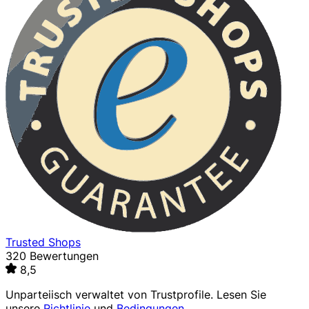
Trusted Shops
320 Bewertungen
8,5
Unparteiisch verwaltet von
Trustprofile
. Lesen Sie
unsere
Richtlinie
und
Bedingungen
.