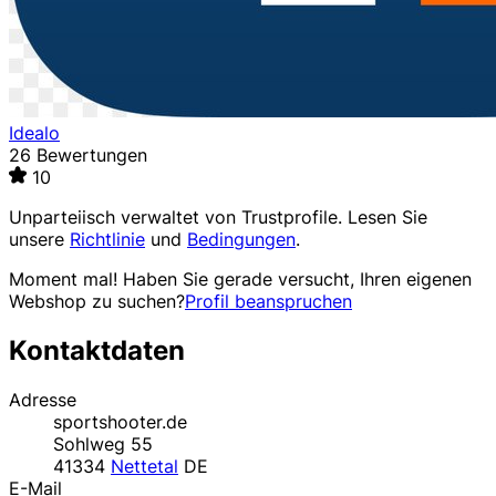
Idealo
26 Bewertungen
10
Unparteiisch verwaltet von
Trustprofile
. Lesen Sie
unsere
Richtlinie
und
Bedingungen
.
Moment mal! Haben Sie gerade versucht, Ihren eigenen
Webshop zu suchen?
Profil beanspruchen
Kontaktdaten
Adresse
sportshooter.de
Sohlweg 55
41334
Nettetal
DE
E-Mail