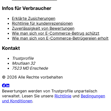
Infos für Verbraucher
Erklärte Zusicherungen
Richtlinie für kundenrezensionen
Zuverlässigkeit von Bewertungen
Wie man sich vor E-Commerce-Betrug schützt
Wie man sich von E-Commerce-Betrügereien erholt
Kontakt
Trustprofile
Moutlaan 32
7523 MD Enschede
© 2026 Alle Rechte vorbehalten
Bewertungen werden von
Trustprofile
unparteiisch
verwaltet. Lesen Sie unsere
Richtlinie
und
Bedingungen
und Konditionen
.