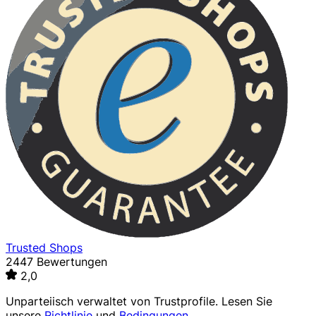
Trusted Shops
2447 Bewertungen
2,0
Unparteiisch verwaltet von
Trustprofile
. Lesen Sie
unsere
Richtlinie
und
Bedingungen
.