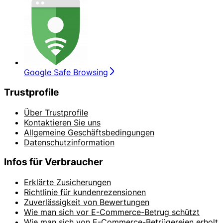
Google Safe Browsing
Trustprofile
Über Trustprofile
Kontaktieren Sie uns
Allgemeine Geschäftsbedingungen
Datenschutzinformation
Infos für Verbraucher
Erklärte Zusicherungen
Richtlinie für kundenrezensionen
Zuverlässigkeit von Bewertungen
Wie man sich vor E-Commerce-Betrug schützt
Wie man sich von E-Commerce-Betrügereien erholt