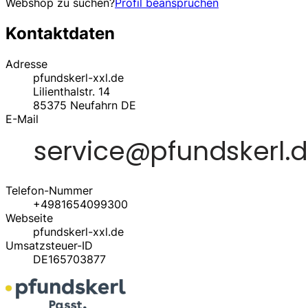
Webshop zu suchen?
Profil beanspruchen
Kontaktdaten
Adresse
pfundskerl-xxl.de
Lilienthalstr. 14
85375
Neufahrn
DE
E-Mail
Telefon-Nummer
+4981654099300
Webseite
pfundskerl-xxl.de
Umsatzsteuer-ID
DE165703877