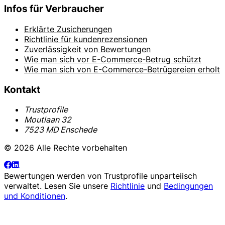
Infos für Verbraucher
Erklärte Zusicherungen
Richtlinie für kundenrezensionen
Zuverlässigkeit von Bewertungen
Wie man sich vor E-Commerce-Betrug schützt
Wie man sich von E-Commerce-Betrügereien erholt
Kontakt
Trustprofile
Moutlaan 32
7523 MD Enschede
© 2026 Alle Rechte vorbehalten
Bewertungen werden von
Trustprofile
unparteiisch
verwaltet. Lesen Sie unsere
Richtlinie
und
Bedingungen
und Konditionen
.