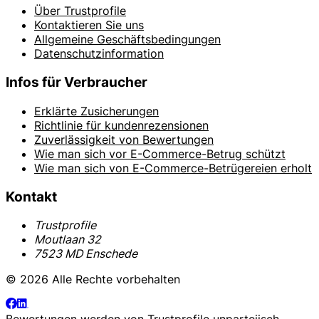
Über Trustprofile
Kontaktieren Sie uns
Allgemeine Geschäftsbedingungen
Datenschutzinformation
Infos für Verbraucher
Erklärte Zusicherungen
Richtlinie für kundenrezensionen
Zuverlässigkeit von Bewertungen
Wie man sich vor E-Commerce-Betrug schützt
Wie man sich von E-Commerce-Betrügereien erholt
Kontakt
Trustprofile
Moutlaan 32
7523 MD Enschede
© 2026 Alle Rechte vorbehalten