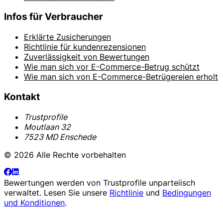
Infos für Verbraucher
Erklärte Zusicherungen
Richtlinie für kundenrezensionen
Zuverlässigkeit von Bewertungen
Wie man sich vor E-Commerce-Betrug schützt
Wie man sich von E-Commerce-Betrügereien erholt
Kontakt
Trustprofile
Moutlaan 32
7523 MD Enschede
© 2026 Alle Rechte vorbehalten
Bewertungen werden von
Trustprofile
unparteiisch
verwaltet. Lesen Sie unsere
Richtlinie
und
Bedingungen
und Konditionen
.