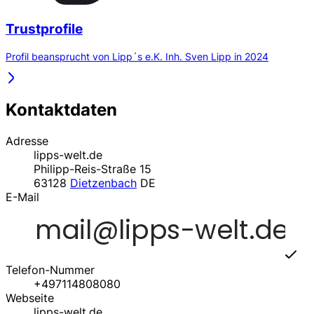
Trustprofile
Profil beansprucht von Lipp´s e.K. Inh. Sven Lipp in 2024
Kontaktdaten
Adresse
lipps-welt.de
Philipp-Reis-Straße 15
63128
Dietzenbach
DE
E-Mail
Telefon-Nummer
+497114808080
Webseite
lipps-welt.de